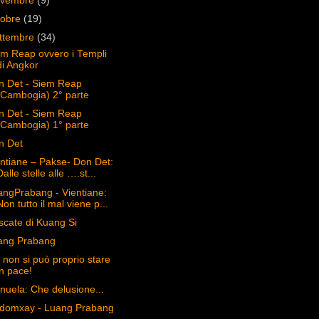
ovembre
(9)
tobre
(19)
ttembre
(34)
em Reap ovvero i Templi
di Angkor
n Det - Siem Reap
(Cambogia) 2° parte
n Det - Siem Reap
(Cambogia) 1° parte
n Det
ntiane – Pakse- Don Det:
Dalle stelle alle ….st...
angPrabang - Vientiane:
Non tutto il mal viene p...
cate di Kuang Si
ang Prabang
non si può proprio stare
in pace!
uela: Che delusione...
domxay - Luang Prabang