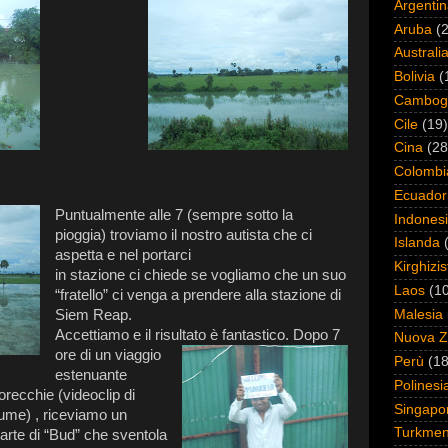
Argenti
Aruba
(2
Australi
Bolivia
(
Cambog
Cile
(19)
Cina
(28
Colombi
Ecuador
Puntualmente alle 7 (sempre sotto la
Indones
pioggia) troviamo il nostro autista che ci
Islanda
aspetta e nel portarci
Kirghizi
in stazione ci chiede se vogliamo che un suo
Laos
(1
“fratello” ci venga a prendere alla stazione di
Malesia
Siem Reap.
Accettiamo e il risultato è
fantastico. Dopo 7
Nuova Z
ore di un viaggio
Perù
(18
estenuante
Polinesi
orecchie (videoclip di
Singapo
lume) , riceviamo un
Turkmen
arte di “Bud” che sventola