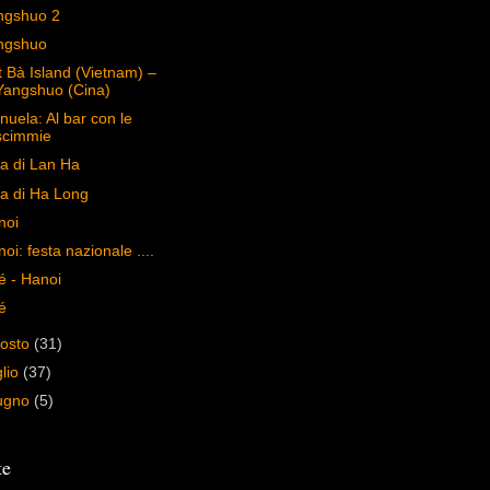
ngshuo 2
ngshuo
 Bà Island (Vietnam) –
Yangshuo (Cina)
uela: Al bar con le
scimmie
a di Lan Ha
a di Ha Long
noi
oi: festa nazionale ....
é - Hanoi
é
osto
(31)
glio
(37)
ugno
(5)
te