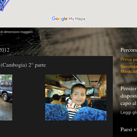
di dimensioni maggiori
 2012
Percors
Prima pa
(Cambogia) 2° parte
Seconda 
Maracai
Pensier
dispost
capo a
Leggi gli
Paesi vi