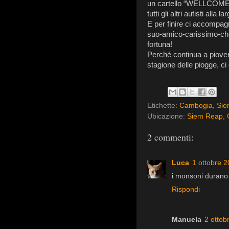
un cartello “WELLCOM
tutti gli altri autisti alla
E per finire ci accompag
suo-amico-carissimo-che
fortuna!
Perché continua a piovere
stagione delle piogge, 
Etichette:
Cambogia
,
Sie
Ubicazione:
Siem Reap,
2 commenti:
Luca
1 ottobre 2
i monsoni durano
Rispondi
Manuela
2 ottob