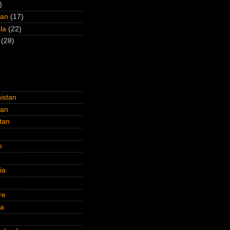
)
tan
(17)
la
(22)
(28)
istan
tan
stan
m
ia
re
ia
a