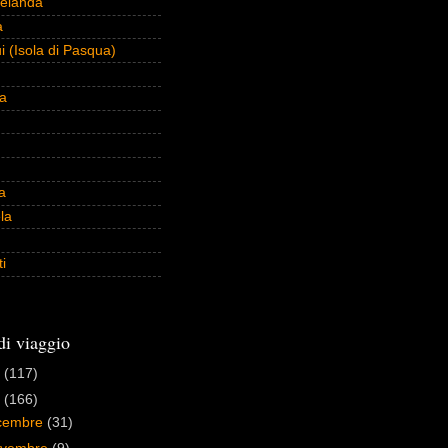
elanda
a
 (Isola di Pasqua)
na
a
la
ti
di viaggio
3
(117)
2
(166)
cembre
(31)