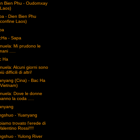
en Bien Phu - Oudomxay
(Laos)
pa - Dien Bien Phu
(confine Laos)
pa
cHa - Sapa
nuela: Mi prudono le
mani .....
c Ha
uela: Alcuni giorni sono
iù difficili di altri!
anyang (Cina) - Bac Ha
(Vietnam)
nuela: Dove le donne
hanno la coda .....
anyang
ngshuo - Yuanyang
iamo trovato l'erede di
Valentino Rossi!!!!
ngshuo - Yulong River