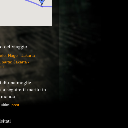
o del viaggio
rte: Nago - Jakarta
parte: Jakarta -
bo
i di una moglie...
a a seguire il marito in
l mondo
 ultimi
post
sitati