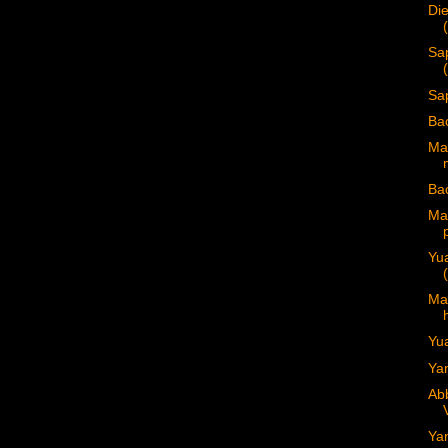
Di
Sa
Sa
Ba
Ma
Ba
Man
p
Yu
Ma
Yu
Ya
Abb
Ya