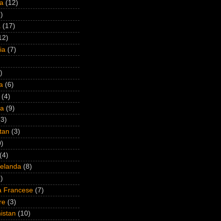
na
(12)
)
a
(17)
12)
ia
(7)
)
a
(6)
(4)
ia
(9)
(3)
stan
(3)
0)
(4)
elanda
(8)
)
a Francese
(7)
re
(3)
istan
(10)