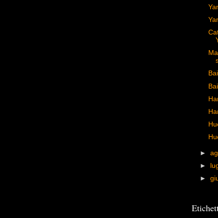
Ya
Ya
Cat
Man
Bai
Bai
Ha
Han
Hu
Hu
►
ag
►
lu
►
gi
Etichet