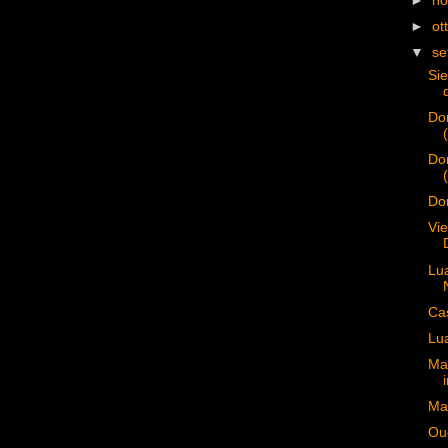
►
n
►
ot
▼
se
Si
Do
Do
Do
Vie
Lu
Cas
Lu
Ma 
Man
Ou