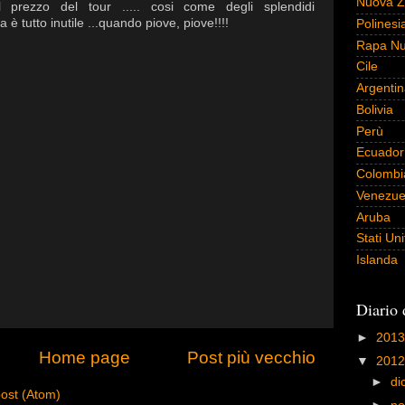
Nuova Z
l prezzo del tour ..... cosi come degli splendidi
 è tutto inutile ...quando piove, piove!!!!
Polinesi
Rapa Nui
Cile
Argenti
Bolivia
Perù
Ecuador
Colombi
Venezue
Aruba
Stati Uni
Islanda
Diario 
►
201
Home page
Post più vecchio
▼
201
►
di
ost (Atom)