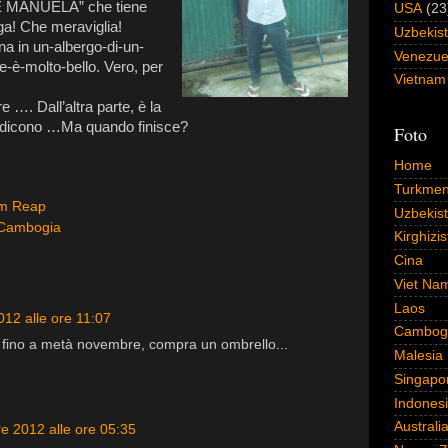
E MANUELA” che tiene
USA
(23
 larga! Che meraviglia!
Uzbekis
na in un-albergo-di-un-
Venezue
-è-molto-bello. Vero, per
Vietnam
 …. Dall’altra parte, è la
ci dicono …Ma quando finisce?
Foto
Home
Turkmen
m Reap
Uzbekis
 Cambogia
Kirghizi
Cina
Viet Na
Laos
012 alle ore 11:07
Cambog
 fino a metà novembre, compra un ombrello...
Malesia
Singapo
Indones
Australi
re 2012 alle ore 05:35