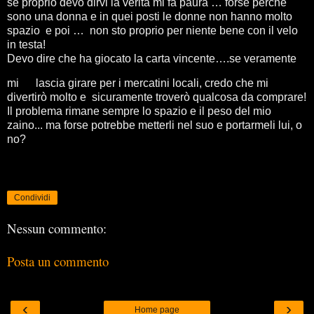
se proprio devo dirvi la verità mi fa paura … forse perché
sono una donna e in quei posti le donne non hanno molto
spazio e poi … non sto proprio per niente bene con il velo
in testa!
Devo dire che ha giocato la carta vincente….se veramente
mi
lascia girare per i mercatini locali, credo che mi
divertirò molto e sicuramente troverò qualcosa da comprare!
Il problema rimane sempre lo spazio e il peso del mio
zaino... ma forse potrebbe metterli nel suo e portarmeli lui, o
no?
Condividi
Nessun commento:
Posta un commento
‹
›
Home page